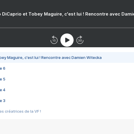
 DiCaprio et Tobey Maguire, c'est lui ! Rencontre avec Dam
bey Maguire, c'est lui ! Rencontre avec Damien Witecka
e 6
e 5
e 4
e 3
s créatrices de la VF !
e 2
e 1