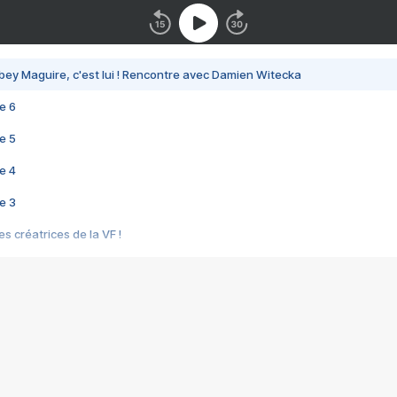
bey Maguire, c'est lui ! Rencontre avec Damien Witecka
e 6
e 5
e 4
e 3
s créatrices de la VF !
e 2
e 1
e Mektoub My Love arrive enfin ! Rencontre avec Shaïn Boumedine et Sal
i : après Toni en famille
elle réalise le bouleversant Dites lui que je l'aime