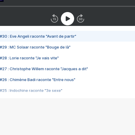
#30 : Eve Angeli raconte "Avant de partir"
#29 : MC Solaar raconte "Bouge de là"
28 : Lorie raconte "Je vais vite"
#27 : Christophe Willem raconte "Jacques a dit"
#26 : Chimène Badi raconte "Entre nous"
#25 : Indochine raconte "3e sexe"
#24 : Zaho raconte "C'est chelou"
#23 : Patrick Bruel raconte "Au café des délices"
#22 : Kyo raconte "Le chemin"
#21 : Nolwenn Leroy raconte "Cassé"